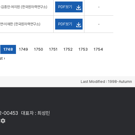
PDF보기
·김종인·여지원 (한국원자력연구소)
-
PDF보기
연·이재한 (한국원자력연구소)
-
1748
1749
1750
1751
1752
1753
1754
t ›
Last Modified : 1998-Autumn
2-00453
대표자 : 최성민