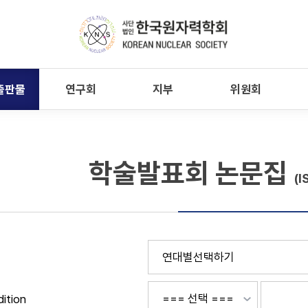
출판물
연구회
지부
위원회
학술발표회 논문집
(I
ition