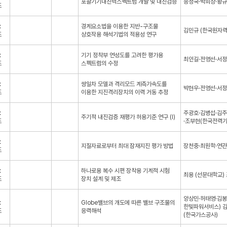
포괄기기내진력스펙트럼 개발 및 내진검증
송정국·박희상·황규
조
:
경계요소법을 이용한 지반-구조물
김민규 (한국원자력
조
상호작용 해석기법의 적용성 연구
:
기기 정착부 연성도를 고려한 평가용
최인길·전영선·서
조
스펙트럼의 수정
:
쌍일차 모델과 격리모드 계측가속도를
박현우·전영선·서
조
이용한 지진격리장치의 이력 거동 추정
:
주광호·김병섭·김주
주기적 내진검증 재평가 허용기준 연구 (I)
조
·조부현(한국전력기
:
지질자료로부터 최대 잠재지진 평가 방법
장천중·최원학·연
조
:
하나로용 복수 시편 장착용 기계적 시험
최용 (선문대학교)
조
장치 설계 및 제조
양상민·허태영·김봉호
:
Globe밸브의 개도에 따른 밸브 구조물의
한빛파워서비스) 김
조
응력해석
(한국가스공사)