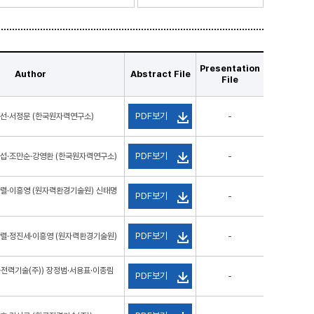
Presentation
Author
Abstract File
File
PDF보기
선·서정문 (한국원자력연구소)
-
PDF보기
섭·조만순·강영환 (한국원자력연구소)
-
렬·이흥영 (원자력환경기술원) 신태명
PDF보기
-
PDF보기
렬·정진세·이흥영 (원자력환경기술원)
-
전력기술(주)) 장정범·서용표·이종림
PDF보기
-