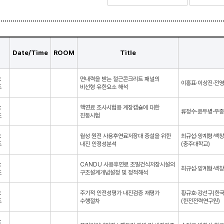
Date/Time
ROOM
Title
:
면내력을 받는 철근콘크리트 패널의
이홍표·이상진·전영
조
비선형 유한요소 해석
:
핵연료 조사시험용 계장캡슐에 대한
류정수·윤두병·우종
조
진동시험
:
월성 원전 사용후연료저장대 증설을 위한
최규섭·양계형·백창
조
내진 안정성분석
(충주대학교)
:
CANDU 사용후연료 조밀건식저장시설의
최규섭·양계형·백창
조
구조설계개념설정 및 정적해석
:
주기적 안전성평가 내진검증 재평가
황규호·강선구(한국
조
수행절차
(한전전력연구원)
: