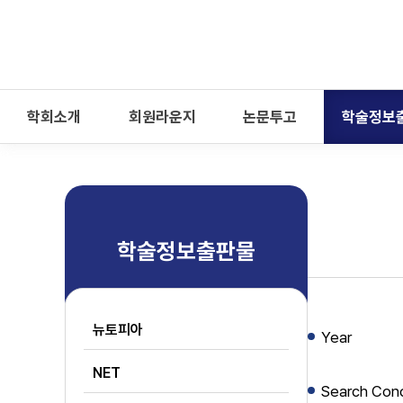
-->
모바일 메뉴 열기
학회소개
회원라운지
논문투고
학술정보
학술정보출판물
뉴토피아
Year
NET
Search Cond