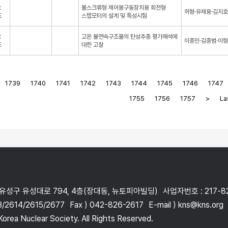
:
볼스크류형 제어봉구동장치용 회전형
허형·유제용·김지호
조
스텝모터의 설계 및 특성시험
:
고온 불연속구조물의 탄성추종 평가해석에
이종민·김종범·이형
조
대한 고찰
1739
1740
1741
1742
1743
1744
1745
1746
1747
1755
1756
1757
>
Las
 유성구 유성대로 794, 4층(장대동, 뉴토피아빌딩)
사업자번호 : 217-8
3/2614/2615/2677
Fax ) 042-826-2617
E-mail ) kns@kns.org
orea Nuclear Society. All Rights Reserved.