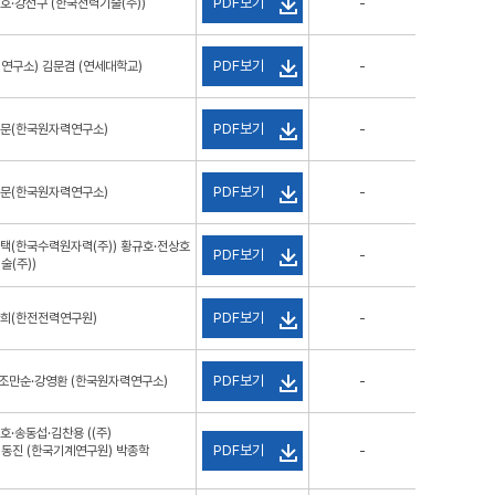
PDF보기
호·강선구 (한국전력기술(주))
-
PDF보기
연구소) 김문겸 (연세대학교)
-
PDF보기
정문(한국원자력연구소)
-
PDF보기
정문(한국원자력연구소)
-
택(한국수력원자력(주)) 황규호·전상호
PDF보기
-
술(주))
PDF보기
관희(한전전력연구원)
-
PDF보기
 조만순·강영환 (한국원자력연구소)
-
·송동섭·김찬용 ((주)
PDF보기
동진 (한국기계연구원) 박종학
-