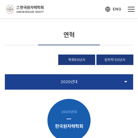
-->
모바일 메뉴 열기
ENG
연혁
학회50년사
원자력 50년사
2020년대
한국원자력학회