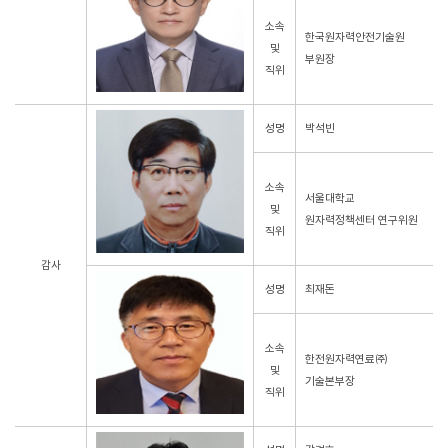
소속
한국원자력안전기술원
및
부원장
직위
성명
박석빈
소속
서울대학교
및
원자력정책센터 연구위원
직위
감사
성명
최재돈
소속
한전원자력연료㈜
및
기술본부장
직위