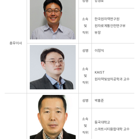
성명
강경호
소속
한국원자력연구원
및
원자로계통안전연구부
직위
부장
총무이사
성명
이정익
소속
KAIST
및
원자력및양자공학과 교수
직위
성명
박홍준
소속
동국대학교
및
스마트시티융합대학 교수
직위