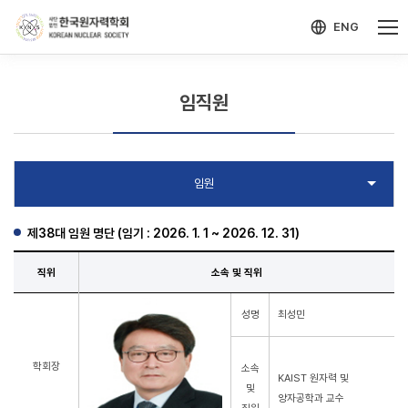
-->
모바일 메뉴 열기
ENG
임직원
제38대 임원 명단 (임기 : 2026. 1. 1 ~ 2026. 12. 31)
직위
소속 및 직위
성명
최성민
학회장
소속
KAIST 원자력 및
및
양자공학과 교수