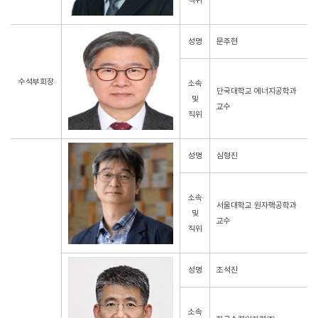
직위
성명
문주현
수석부회장
소속
단국대학교 에너지공학과
및
교수
직위
성명
심형진
소속
서울대학교 원자핵공학과
및
교수
직위
성명
조석진
소속