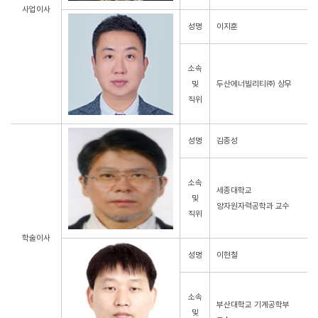
사업이사
성명
이지훈
소속
및
두산에너빌리티㈜ 상무
직위
성명
김종성
소속
세종대학교
및
양자원자력공학과 교수
직위
학술이사
성명
이현철
소속
부산대학교 기계공학부
및