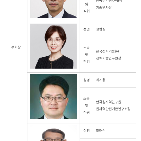
한국수력원자력㈜
및
기술부사장
직위
성명
설영실
부회장
소속
한국전력기술㈜
및
전력기술연구원장
직위
성명
최기용
소속
한국원자력연구원
및
원자력안전기반연구소장
직위
성명
황태석