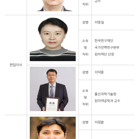
교수
직위
성명
이영일
소속
한국연구재단
및
국가전략연구본부
직위
원자력단 단장
편집이사
성명
이덕중
소속
울산과학기술원
및
원자력공학과 교수
직위
성명
이정훈