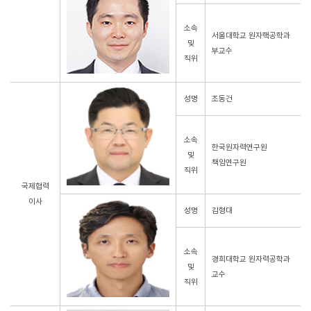
소속
서울대학교 원자핵공학과
및
부교수
직위
성명
조동건
소속
한국원자력연구원
및
책임연구원
직위
국제협력
이사
성명
김형대
소속
경희대학교 원자력공학과
및
교수
직위