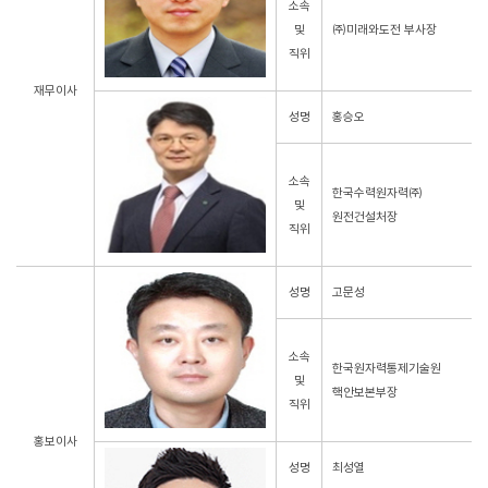
소속
및
㈜미래와도전 부사장
직위
재무이사
성명
홍승오
소속
한국수력원자력㈜
및
원전건설처장
직위
성명
고문성
소속
한국원자력통제기술원
및
핵안보본부장
직위
홍보이사
성명
최성열