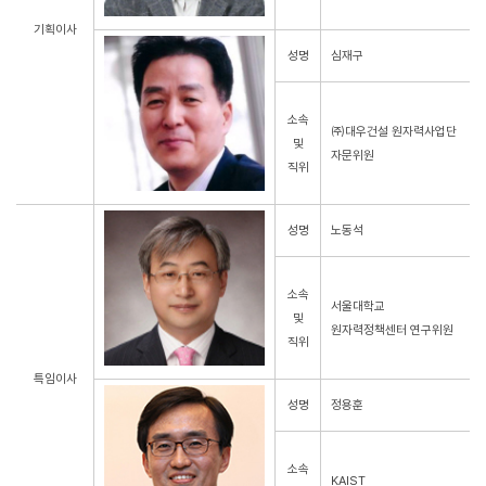
기획이사
성명
심재구
소속
㈜대우건설 원자력사업단
및
자문위원
직위
성명
노동석
소속
서울대학교
및
원자력정책센터 연구위원
직위
특임이사
성명
정용훈
소속
KAIST