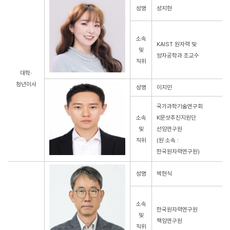
성명
성지현
소속
KAIST 원자력 및
및
양자공학과 조교수
직위
대학∙
청년이사
성명
이지민
국가과학기술연구회
소속
K문샷추진지원단
및
선임연구원
직위
(원 소속 :
한국원자력연구원)
성명
박현식
소속
한국원자력연구원
및
책임연구원
직위