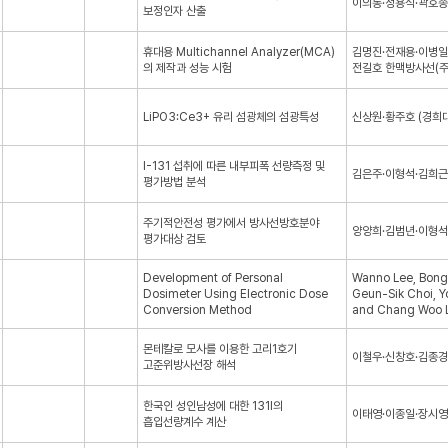
이의동·정용식·곽호종
보정인자 산출
휴대용 Multichannel Analyzer(MCA)
김명진·전재용·이병일·
의 제작과 성능 시험
전길호 한맥방사선(주
LiPO3:Ce3+ 유리 섬광체의 섬광특성
신상원·황주호 (경희
I-131 섭취에 따른 내부피폭 선량측정 및
김은주·이형석·김희근
평가방법 분석
주기적안전성 평가에서 방사선방호분야
양양희·김범년·이형석
평가대상 검토
Development of Personal
Wanno Lee, Bong
Dosimeter Using Electronic Dose
Geun-Sik Choi, Y
Conversion Method
and Chang Woo 
몬테칼로 모사를 이용한 고리1호기
이철우·신창호·김종경
고준위방사선장 해석
한국인 성인남성에 대한 131I의
이태영·이종일·장시
흡입선량계수 계산