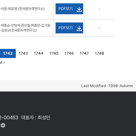
PDF보기
·이문·최호영 (한국원자력연구소)
-
·박종순·안현석·권선칠·박종만·김기환·
PDF보기
-
·김창규(한국원자력연구소)
1742
1743
1744
1745
1746
1747
1748
t ›
Last Modified : 1998-Autumn
2-00453
대표자 : 최성민