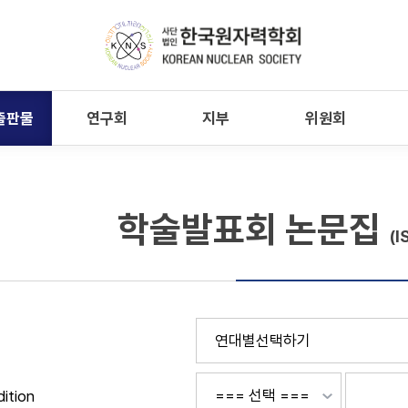
출판물
연구회
지부
위원회
학술발표회 논문집
(I
ition