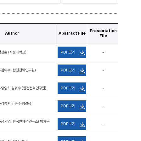
Presentation
Author
Abstract File
File
PDF보기
강창순 (서울대학교)
-
PDF보기
·김위수 (한전전력연구원)
-
PDF보기
·양양희·김위수 (한전전력연구원)
-
·김봉환·김종수·임길성
PDF보기
-
·장시영 (한국원자력연구소) 박재우
PDF보기
-