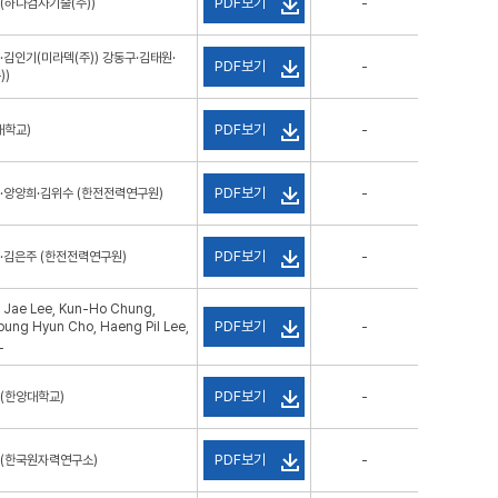
PDF보기
(하나검사기술(주))
-
김인기(미라덱(주)) 강동구·김태원·
PDF보기
-
))
PDF보기
대학교)
-
PDF보기
·양양희·김위수 (한전전력연구원)
-
PDF보기
·김은주 (한전전력연구원)
-
 Jae Lee, Kun-Ho Chung,
PDF보기
oung Hyun Cho, Haeng Pil Lee,
-
L
PDF보기
(한양대학교)
-
PDF보기
영(한국원자력연구소)
-