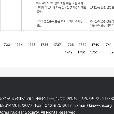
하나로에서 1차 정화 계통 이온 교환 수지
교체시 작업자의 피폭 방사선량 저감에 대한
강태진·황승렬·임인철
연구
U3Si 원심분무 분말 화재 소화기 소화능
오석진·이영란·강일식
실험
이돈배·이윤상·박희대
1733
1734
1735
1736
1737
1738
1739
1740
1741
1749
1750
1751
>
Las
 유성구 유성대로 794, 4층(장대동, 뉴토피아빌딩)
사업자번호 : 217-8
3/2614/2615/2677
Fax ) 042-826-2617
E-mail ) kns@kns.org
orea Nuclear Society. All Rights Reserved.