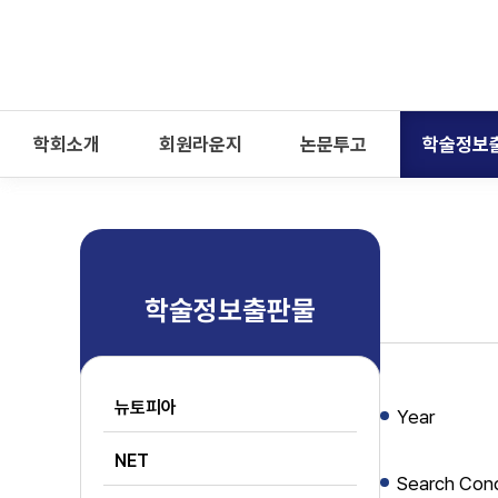
-->
모바일 메뉴 열기
학회소개
회원라운지
논문투고
학술정보
학술정보출판물
뉴토피아
Year
NET
Search Cond