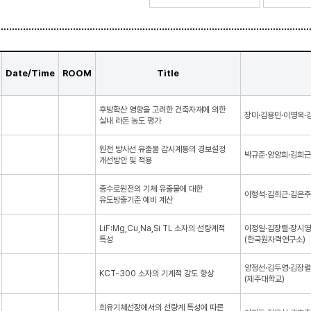
Date/Time
ROOM
Title
후방확산 영향을 고려한 건축자재에 의한
장미·김용민·이영욱·
실내 라돈 농도 평가
원전 방사선 유출물 감시계통의 경보설정
박규준·양양희·김희근
개선방안 및 적용
중수로원전의 기체 유출물에 대한
이형석·김희근·김은주
유도방출기준 예비 계산
LiF:Mg,Cu,Na,Si TL 소자의 선량계적
이정일·김장렬·장시영
특성
(한국원자력연구소)
양정선·김두영·김장렬
KCT-300 소자의 기계적 강도 향상
(제주대학교)
희유기체선장에서의 선량계 특성에 따른