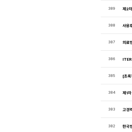
389
제2차
388
사용후
387
의료방
386
ITE
385
[초록
384
제1차
383
고경
382
한국