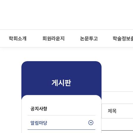
-->
모바일 메뉴 열기
학회소개
회원라운지
논문투고
학술정보
게시판
공지사항
알림마당