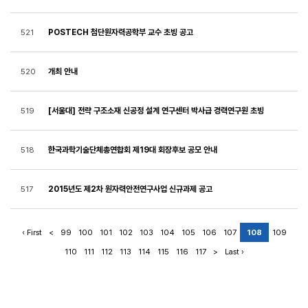
POSTECH 첨단원자력공학부 교수 초빙 공고
521
개최 안내
520
[서울대] 전략 구조소재 신공정 설계 연구센터 박사급 경력연구원 초빙
519
한국과학기술단체총연합회 제19대 회장후보 공모 안내
518
2015년도 제2차 원자력안전연구사업 신규과제 공고
517
‹ First
<
99
100
101
102
103
104
105
106
107
108
109
110
111
112
113
114
115
116
117
>
Last ›