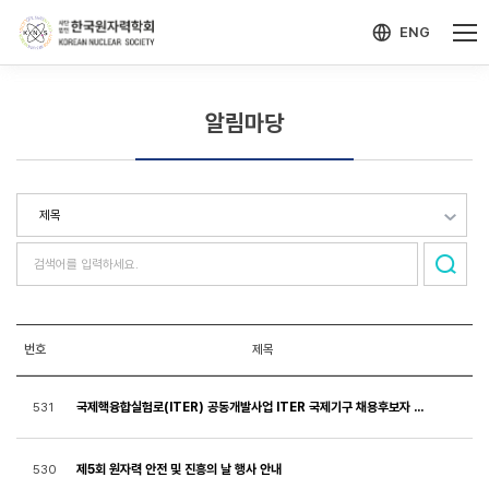
-->
모바일 메뉴 열기
ENG
알림마당
번호
제목
국제핵융합실험로(ITER) 공동개발사업 ITER 국제기구 채용후보자 모집 공고
531
제5회 원자력 안전 및 진흥의 날 행사 안내
530