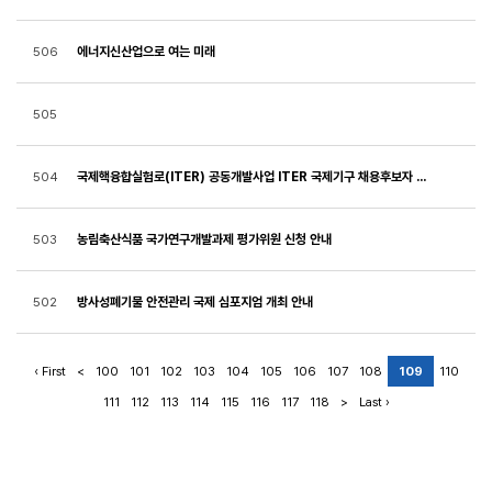
에너지신산업으로 여는 미래
506
505
국제핵융합실험로(ITER) 공동개발사업 ITER 국제기구 채용후보자 모집 공고
504
농림축산식품 국가연구개발과제 평가위원 신청 안내
503
방사성폐기물 안전관리 국제 심포지엄 개최 안내
502
‹ First
<
100
101
102
103
104
105
106
107
108
109
110
111
112
113
114
115
116
117
118
>
Last ›