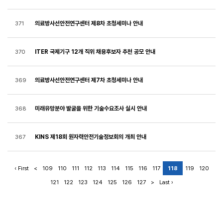
의료방사선안전연구센터 제8차 초청세미나 안내
371
ITER 국제기구 12개 직위 채용후보자 추천 공모 안내
370
의료방사선안전연구센터 제7차 초청세미나 안내
369
미래유망분야 발굴을 위한 기술수요조사 실시 안내
368
KINS 제18회 원자력안전기술정보회의 개최 안내
367
‹ First
<
109
110
111
112
113
114
115
116
117
118
119
120
121
122
123
124
125
126
127
>
Last ›