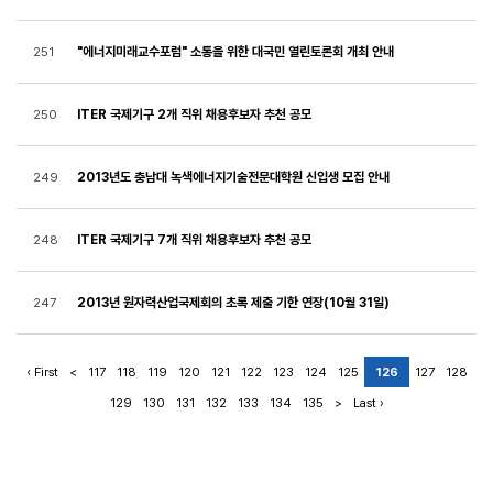
"에너지미래교수포럼" 소통을 위한 대국민 열린토론회 개최 안내
251
ITER 국제기구 2개 직위 채용후보자 추천 공모
250
2013년도 충남대 녹색에너지기술전문대학원 신입생 모집 안내
249
ITER 국제기구 7개 직위 채용후보자 추천 공모
248
2013년 원자력산업국제회의 초록 제출 기한 연장(10월 31일)
247
‹ First
<
117
118
119
120
121
122
123
124
125
126
127
128
129
130
131
132
133
134
135
>
Last ›