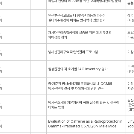
작업자 선량의 ALARA를 위한 고피폭방사선작업 분석
어
윤철
：
인산부산석고보드 내 함유된 라듐과 라돈이
장 
어
실내거주환경에 미치는 방사학적 영향 평가
(서
：
차세대관리종합공정의 실증을 위한 예비 핫셀의
조일
어
차폐성능 평가
이은
：
방사선관리구역 작업복관리 프로그램
이창
어
：
손 
월성원전의 각 호기별 14C Inventory 평가
어
(한
：
중·저준위 방사성폐기물 유리화시설 내 CCM의
이창
어
방사선원항 결정 및 차폐해석에 관한 연구
지평
김진
：
방사선조사와 저온저장이 국화 삽수의 발근 및 생육에
(한
어
미치는 영향
(대
：
Evaluation of Caffeine as a Radioprotector in
Jih
어
Gamma-Irradiated C57BL/6N Male Mice
Yoo