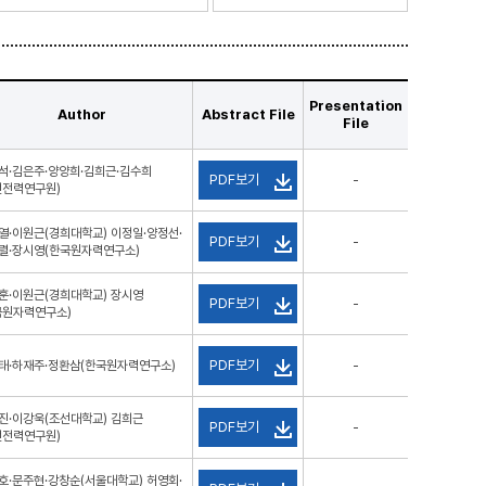
Presentation
Author
Abstract File
File
석·김은주·양양희·김희근·김수희
PDF보기
-
전전력연구원)
열·이원근(경희대학교) 이정일·양정선·
PDF보기
-
렬·장시영(한국원자력연구소)
훈·이원근(경희대학교) 장시영
PDF보기
-
국원자력연구소)
PDF보기
태·하재주·정환삼(한국원자력연구소)
-
진·이강욱(조선대학교) 김희근
PDF보기
-
전전력연구원)
호·문주현·강창순(서울대학교) 허영회·