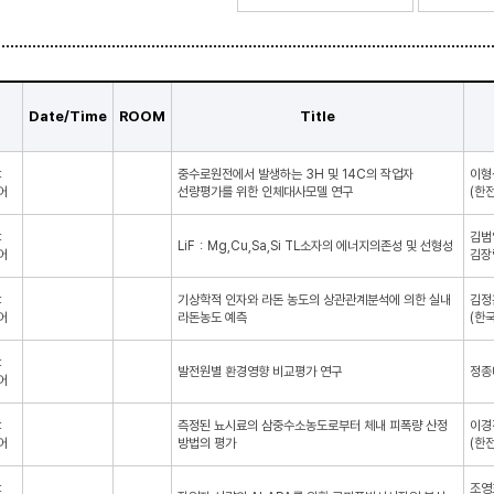
Date/Time
ROOM
Title
：
중수로원전에서 발생하는 3H 및 14C의 작업자
이형
어
선량평가를 위한 인체대사모델 연구
(한
：
김범
LiF：Mg,Cu,Sa,Si TL소자의 에너지의존성 및 선형성
어
김장
：
기상학적 인자와 라돈 농도의 상관관계분석에 의한 실내
김정
어
라돈농도 예측
(한
：
발전원별 환경영향 비교평가 연구
정종
어
：
측정된 뇨시료의 삼중수소농도로부터 체내 피폭량 산정
이경
어
방법의 평가
(한
：
조영