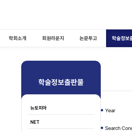
-->
모바일 메뉴 열기
학회소개
회원라운지
논문투고
학술정보
학술정보출판물
뉴토피아
Year
NET
Search Cond