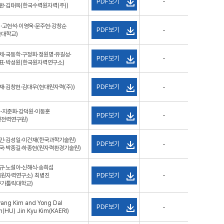
PDF보기
-
환·김태욱(한국수력원자력(주))
미·고현석·이영욱·문주현·강창순
PDF보기
-
울대학교)
제·국동학·구정회·정원명·유길성·
PDF보기
-
표·박성원(한국원자력연구소)
PDF보기
재·김창현·김대우(현대원자력(주))
-
욱·지준화·강덕원·이동훈
PDF보기
-
전전력연구원)
민·김성일·이건재(한국과학기술원)
PDF보기
-
국·박종길·하종현(원자력환경기술원)
규·노설아·신해식·송희섭
PDF보기
국원자력연구소) 최병진
-
구가톨릭대학교)
yang Kim and Yong Dal
PDF보기
-
n(HU) Jin Kyu Kim(KAERI)