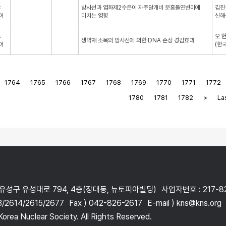
：
방사선과 염화제2수은이 자주달개비 분홍돌연변이에
김진
어
미치는 영향
신해
：
오 
생약재 소목의 방사선에 의한 DNA 손상 경감효과
어
(한
1764
1765
1766
1767
1768
1769
1770
1771
1772
1780
1781
1782
>
Las
 유성구 유성대로 794, 4층(장대동, 뉴토피아빌딩)
사업자번호 : 217-8
3/2614/2615/2677
Fax ) 042-826-2617
E-mail ) kns@kns.org
orea Nuclear Society. All Rights Reserved.