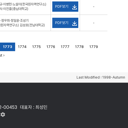
규·이병헌·노설아(한국원자력연구소)
PDF보기
-
식·이진홍(충남대학교)
헌·정우희·정일윤·조성기
PDF보기
-
국원자력연구소) 김성호(전남대학교)
1773
1774
1775
1776
1777
1778
1779
t ›
Last Modified : 1998-Autumn
2-00453
대표자 : 최성민