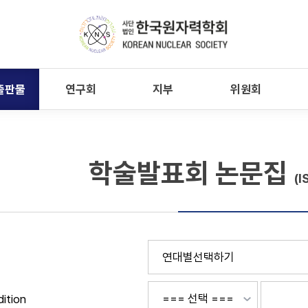
출판물
연구회
지부
위원회
학술발표회 논문집
(I
ition