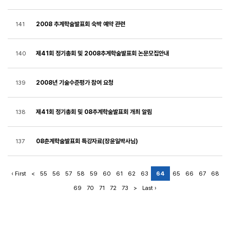
2008 추계학술발표회 숙박 예약 관련
141
제41회 정기총회 및 2008추계학술발표회 논문모집안내
140
2008년 기술수준평가 참여 요청
139
제41회 정기총회 및 08추계학술발표회 개최 알림
138
08춘계학술발표회 특강자료(장윤일박사님)
137
‹ First
<
55
56
57
58
59
60
61
62
63
64
65
66
67
68
69
70
71
72
73
>
Last ›