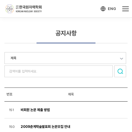
-->
모바일 메뉴 열기
ENG
공지사항
번호
제목
비회원 논문 제출 방법
151
2009춘계학술발표회 논문모집 안내
150