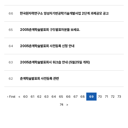
한국원자력연구소 양성자기반공학기술개발사업 2단계 과제공모 공고
66
2005춘계학술발표회 구두발표자분들 보세요.
65
2005춘계학술발표회 사전등록 신청 안내
64
2005춘계학술발표회시 워크숍 안내 (5월25일 개최)
63
춘계학술발표회 사전등록 관련
62
‹ First
<
60
61
62
63
64
65
66
67
68
69
70
71
72
73
74
>