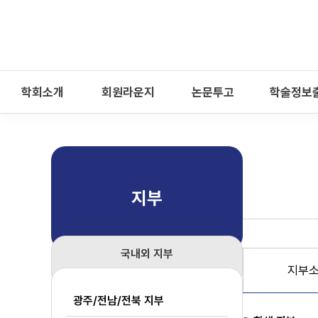
-->
모바일 메뉴 열기
학회소개
회원라운지
논문투고
학술정보
지부
국내외 지부
지부
광주/전남/전북 지부