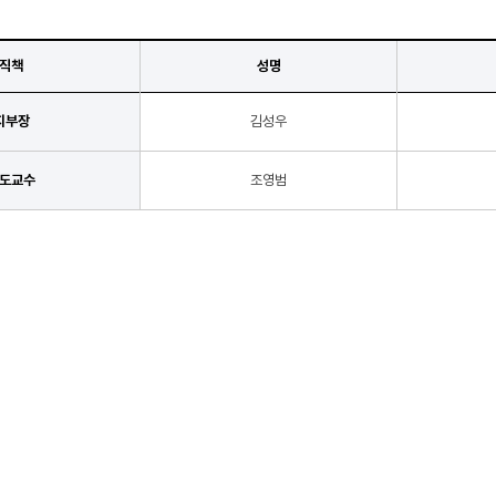
직책
성명
지부장
김성우
도교수
조영범