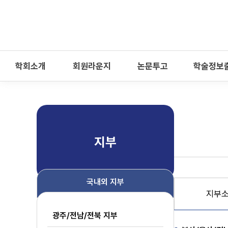
-->
모바일 메뉴 열기
학회소개
회원라운지
논문투고
학술정보
지부
국내외 지부
지부
광주/전남/전북 지부