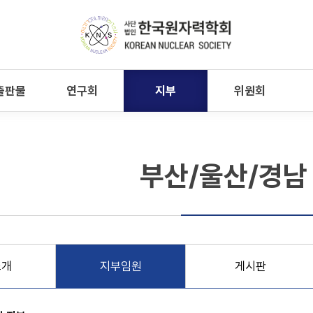
출판물
연구회
지부
위원회
부산/울산/경남
소개
지부임원
게시판