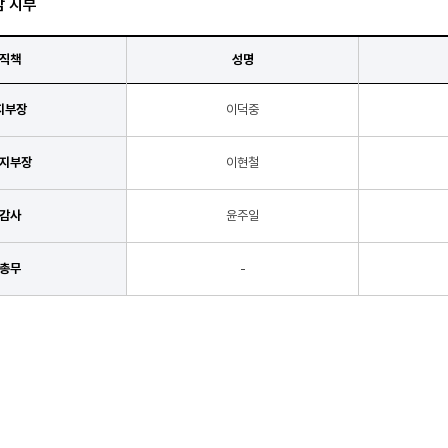
남 지부
직책
성명
지부장
이덕중
지부장
이현철
감사
윤주일
총무
-