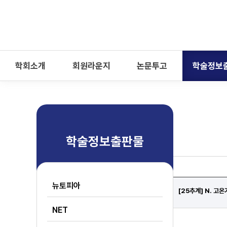
-->
모바일 메뉴 열기
학회소개
회원라운지
논문투고
학술정보
학술정보출판물
뉴토피아
[25추계] N. 고
NET