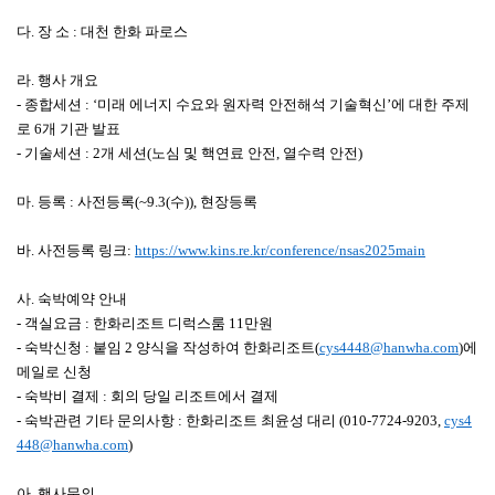
다. 장 소 : 대천 한화 파로스
라. 행사 개요
-
종합세션 : ‘미래 에너지 수요와 원자력 안전해석 기술혁신’에 대한 주제
로 6개 기관 발표
-
기술세션 : 2개 세션(노심 및 핵연료 안전, 열수력 안전)
마. 등록 : 사전등록(~9.3(수)), 현장등록
바. 사전등록 링크:
https://www.kins.re.kr/conference/nsas2025main
사. 숙박예약 안내
-
객실요금 : 한화리조트 디럭스룸 11만원
-
숙박신청 : 붙임 2 양식을 작성하여 한화리조트(
cys4448@hanwha.com
)에
메일로 신청
-
숙박비 결제 : 회의 당일 리조트에서 결제
-
숙박관련 기타 문의사항 : 한화리조트 최윤성 대리 (010-7724-9203,
cys4
448@hanwha.com
)
아. 행사문의