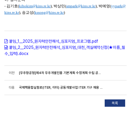
-
김기호(
kihokim@kins.re.kr
), 박상민(
smpark@kins.re.kr
), 박예영(
yypark@
kins.re.kr
), 송교성(
kssong@kins.re.kr
)
붙임_1__2025_원자력안전해석_심포지엄_프로그램.pdf
붙임_2__2025_원자력안전해석_심포지엄_대천_객실예약신청(★이름_필
수_입력).docx
이전
[우주항공청]제4차 우주개발진흥 기본계획 수정계획 수립 공청회 개최
다음
국제핵융합실험로(ITER, 이터) 공동개발사업 ITER 기구 채용 모집공고(제404차) 안내(~9/7, ~9/21, ~9/28)