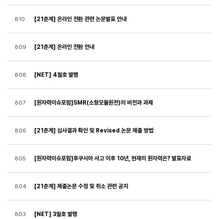
[21춘계] 온라인 전환 관련 논문발표 안내
810
[21춘계] 온라인 전환 안내
809
[NET] 4월호 발행
808
[원자력이슈포럼]SMR(소형모듈원전)의 비전과 과제
807
[21춘계] 심사결과 확인 및 Revised 논문 제출 방법
806
[원자력이슈포럼]후쿠시마 사고 이후 10년, 현재의 원자력은? 발표자료
805
[21춘계] 제출논문 수정 및 취소 관련 공지
804
[NET] 3월호 발행
803