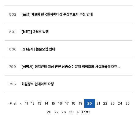
[포상] 제8회 한국원자력대상 수상후보자 추천 안내
802
[NET] 2월호 발행
801
[21춘계] 논문모집 안내
800
[성명서] 정치권의 월성 원전 삼중소수 문제 정쟁화와 사실왜곡에 대한 우려 표명
799
회원정보 업데이트 요청
798
‹ First
<
11
12
13
14
15
16
17
18
19
20
21
22
23
24
25
26
27
28
29
>
Last ›