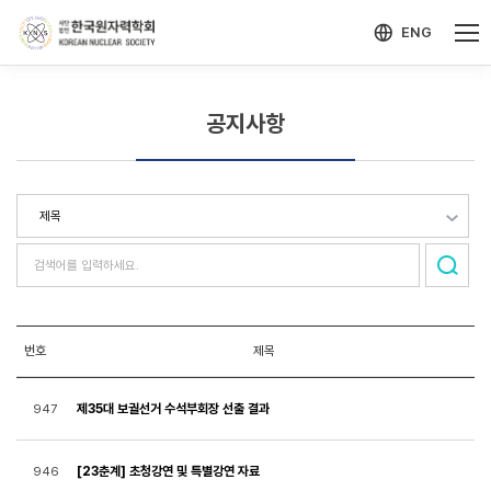
-->
모바일 메뉴 열기
ENG
공지사항
번호
제목
제35대 보궐선거 수석부회장 선출 결과
947
[23춘계] 초청강연 및 특별강연 자료
946