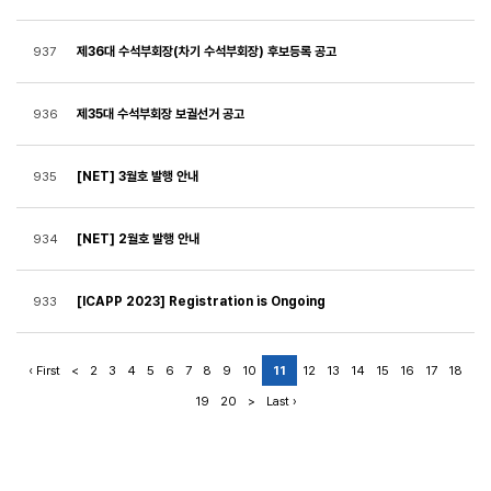
제36대 수석부회장(차기 수석부회장) 후보등록 공고
937
제35대 수석부회장 보궐선거 공고
936
[NET] 3월호 발행 안내
935
[NET] 2월호 발행 안내
934
[ICAPP 2023] Registration is Ongoing
933
‹ First
<
2
3
4
5
6
7
8
9
10
11
12
13
14
15
16
17
18
19
20
>
Last ›