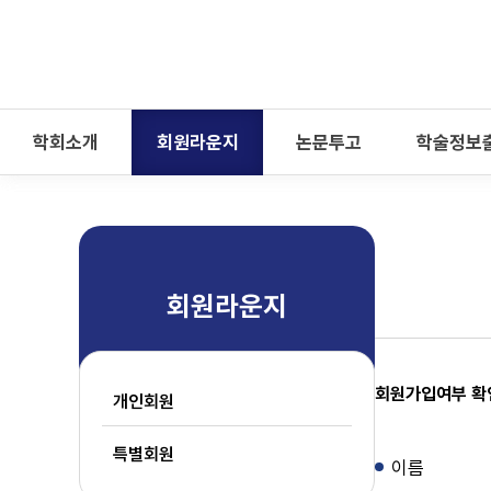
-->
모바일 메뉴 열기
학회소개
회원라운지
논문투고
학술정보
회원라운지
회원가입여부 확
개인회원
특별회원
이름