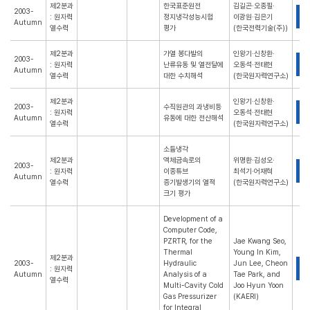
제2분과
한국표준원전
김길곤·오종필·
2003-
P
: 원자력
정지냉각성능시험
이광원·김은기
Autumn
열수력
평가
(한국전력기술(주))
제2분과
가열 봉다발의
인왕기·신창환·
2003-
P
: 원자력
난류유동 및 열전달에
오동석·전태현
Autumn
열수력
대한 수치해석
(한국원자력연구소)
제2분과
인왕기·신창환·
2003-
수직원관의 과냉비등
P
: 원자력
오동석·전태현
Autumn
유동에 대한 전산해석
열수력
(한국원자력연구소)
소듐냉각
제2분과
액체금속로의
위명환·김성오·
2003-
P
: 원자력
이중튜브
최석기·어재혁
Autumn
열수력
증기발생기의 열적
(한국원자력연구소)
크기 평가
Development of a
Computer Code,
PZRTR, for the
Jae Kwang Seo,
Thermal
Young In Kim,
제2분과
2003-
Hydraulic
Jun Lee, Cheon
P
: 원자력
Autumn
Analysis of a
Tae Park, and
열수력
Multi-Cavity Cold
Joo Hyun Yoon
Gas Pressurizer
(KAERI)
for Integral