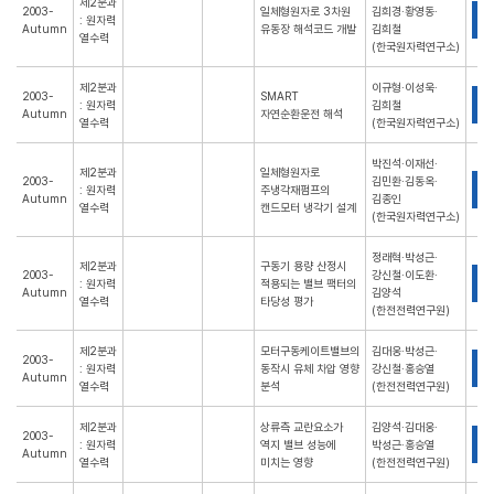
제2분과
2003-
일체형원자로 3차원
김희경·황영동·
P
: 원자력
Autumn
유동장 해석코드 개발
김희철
열수력
(한국원자력연구소)
제2분과
이규형·이성욱·
2003-
SMART
P
: 원자력
김희철
Autumn
자연순환운전 해석
열수력
(한국원자력연구소)
박진석·이재선·
제2분과
일체형원자로
2003-
김민환·김동옥·
P
: 원자력
주냉각재펌프의
Autumn
김종인
열수력
캔드모터 냉각기 설계
(한국원자력연구소)
정래혁·박성근·
제2분과
구동기 용량 산정시
2003-
강신철·이도환·
P
: 원자력
적용되는 밸브 팩터의
Autumn
김양석
열수력
타당성 평가
(한전전력연구원)
제2분과
모터구동케이트밸브의
김대웅·박성근·
2003-
P
: 원자력
동작시 유체 차압 영향
강신철·홍승열
Autumn
열수력
분석
(한전전력연구원)
제2분과
상류측 교란요소가
김양석·김대웅·
2003-
P
: 원자력
역지 밸브 성능에
박성근·홍승열
Autumn
열수력
미치는 영향
(한전전력연구원)