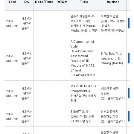
Year
Div
Date/Time
ROOM
Title
Author
Ab
열수력 계통분석코드
이석민·이은철
제2분과
2003-
MARS의 다차원
(서울대학교)배성원
P
: 원자력
Autumn
해석을 위한 Porous
·정법동
열수력
Media 해석방법 적용
(한국원자력연구소)
A Comparison of
Code
Developmental
제2분과
S. W. Bae, Y. J.
2003-
Assessment
P
: 원자력
Lee, and B. D.
Autumn
Results of 1D
열수력
Chung (KAERI)
Module of MARS
2.1 and
RELAP5/MOD3.3
MARS 1D MULTID
제2분과
배성원·정재준·
2003-
Component의
P
: 원자력
정법동
Autumn
점성응력모델 개발 및
열수력
(한국원자력연구소)
평가
제2분과
SMART 3차원
전건호·황영동·
2003-
P
: 원자력
유동장 해석을 위한
윤한영·김희철
Autumn
열수력
RANS 모형 평가
(한국원자력연구소)
윤한영·이규형·