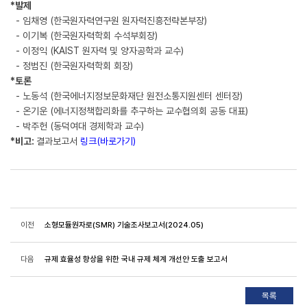
*발제
- 임채영 (한국원자력연구원 원자력진흥전략본부장)
- 이기복 (한국원자력학회 수석부회장)
- 이정익 (KAIST 원자력 및 양자공학과 교수)
- 정범진 (한국원자력학회 회장)
*토론
- 노동석 (한국에너지정보문화재단 원전소통지원센터 센터장)
- 온기운 (에너지정책합리화를 추구하는 교수협의회 공동 대표)
- 박주헌 (동덕여대 경제학과 교수)
*비고:
결과보고서
링크(바로가기)
이전
소형모듈원자로(SMR) 기술조사보고서(2024.05)
다음
규제 효율성 향상을 위한 국내 규제 체계 개선안 도출 보고서