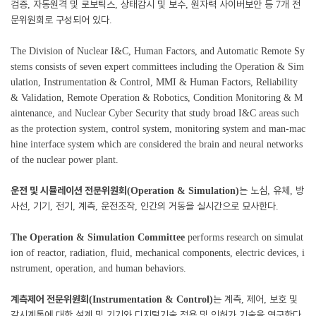
검증
자동원격 및 로보틱스
상태감시 및 보수
원자력 사이버보안 등
개 전
,
,
,
7
문위원회로 구성되어 있다
.
The Division of Nuclear I&C, Human Factors, and Automatic Remote Sy
stems consists of seven expert committees including the Operation & Sim
ulation, Instrumentation & Control, MMI & Human Factors, Reliability
& Validation, Remote Operation & Robotics, Condition Monitoring & M
aintenance, and Nuclear Cyber Security that study broad I&C areas such
as the protection system, control system, monitoring system and man-mac
hine interface system which are considered the brain and neural networks
of the nuclear power plant.
운전 및 시뮬레이션 전문위원회
는 노심
유체
방
(Operation & Simulation)
,
,
사선
기기
전기
계측
운전조작
인간의 거동을 실시간으로 묘사한다
,
,
,
,
,
.
The Operation & Simulation Committee
performs research on simulat
ion of reactor, radiation, fluid, mechanical components, electric devices, i
nstrument, operation, and human behaviors.
계측제어 전문위원회
는 계측
제어
보호 및
(Instrumentation & Control)
,
,
감시계통에 대한 설계 및 기기와 디지털기술 적용 및 인허가 기술을 연구한다
.