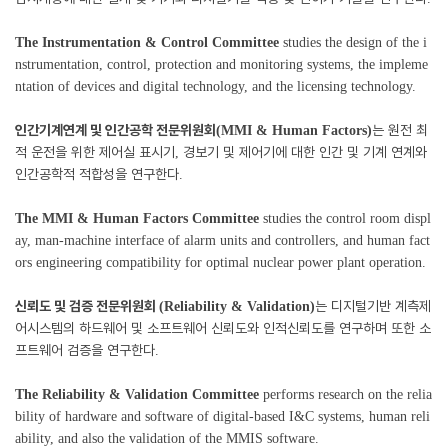
The Instrumentation & Control Committee
studies the design of the i
nstrumentation, control, protection and monitoring systems, the impleme
ntation of devices and digital technology, and the licensing technology.
인간기계연계 및 인간공학 전문위원회
는 원전 최
(MMI & Human Factors)
적 운전을 위한 제어실 표시기
경보기 및 제어기에 대한 인간 및 기계 연계와
,
인간공학적 적합성을 연구한다
.
The MMI & Human Factors Committee
studies the control room displ
ay, man-machine interface of alarm units and controllers, and human fact
ors engineering compatibility for optimal nuclear power plant operation.
신뢰도 및 검증 전문위원회
는 디지털기반 계측제
(Reliability & Validation)
어시스템의 하드웨어 및 소프트웨어 신뢰도와 인적신뢰도를 연구하며 또한 소
프트웨어 검증을 연구한다
.
The Reliability & Validation Committee
performs research on the relia
bility of hardware and software of digital-based I&C systems, human reli
ability, and also the validation of the MMIS software.