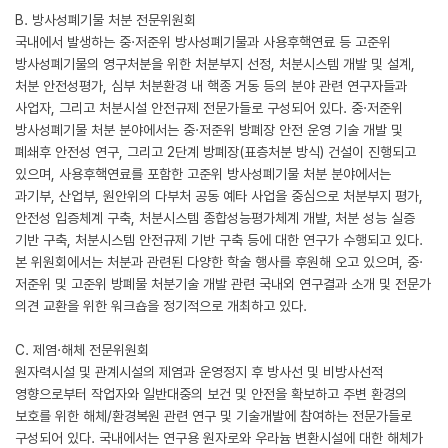
B. 방사성폐기물 처분 전문위원회
국내에서 발생하는 중·저준위 방사성폐기물과 사용후핵연료 등 고준위
방사성폐기물의 영구처분을 위한 처분부지 선정, 처분시스템 개발 및 설계,
처분 안전성평가, 심부 처분환경 내 핵종 거동 등의 분야 관련 연구자들과
사업자, 그리고 처분시설 안전규제 전문가들로 구성되어 있다. 중·저준위
방사성폐기물 처분 분야에서는 중·저준위 방폐장 안전 운영 기술 개발 및
폐쇄후 안전성 연구, 그리고 2단계 방폐장(표층처분 방식) 건설이 진행되고
있으며, 사용후핵연료를 포함한 고준위 방사성폐기물 처분 분야에서는
과기부, 산업부, 원안위의 다부처 공동 예타 사업을 중심으로 처분부지 평가,
안전성 입증체계 구축, 처분시스템 종합성능평가체계 개발, 처분 성능 실증
기반 구축, 처분시스템 안전규제 기반 구축 등에 대한 연구가 수행되고 있다.
본 위원회에서는 처분과 관련된 다양한 학술 행사를 후원해 오고 있으며, 중·
저준위 및 고준위 방폐물 처분기술 개발 관련 국내외 연구결과 소개 및 전문가
의견 교환을 위한 워크숍을 정기적으로 개최하고 있다.
C. 제염·해체 전문위원회
원자력시설 및 관계시설의 제염과 운영정지 후 방사선 및 비방사선적
영향으로부터 작업자와 일반대중의 보건 및 안전을 확보하고 주변 환경의
보호를 위한 해체/환경복원 관련 연구 및 기술개발에 참여하는 전문가들로
구성되어 있다. 국내에서는 연구용 원자로와 우라늄 변환시설에 대한 해체가