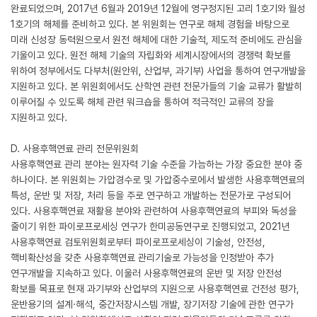
완료되었으며, 2017년 6월과 2019년 12월에 영구정지된 고리 1호기와 월성
1호기의 해체를 준비하고 있다. 본 위원회는 연구로 해체 경험을 바탕으로
미래 신성장 동력원으로서 원전 해체에 대한 기술적, 제도적 준비에도 관심을
기울이고 있다. 원전 해체 기술의 자립화와 세계시장에서의 경쟁력 확보를
위하여 정부에서도 다부처(원안위, 산업부, 과기부) 사업을 통하여 연구개발을
지원하고 있다. 본 위원회에서도 산학연 관련 전문가들의 기술 교류가 활발히
이루어질 수 있도록 해체 관련 워크숍을 통하여 적극적인 교류의 장을
지원하고 있다.
D. 사용후핵연료 관리 전문위원회
사용후핵연료 관리 분야는 원자력 기술 수준을 가늠하는 가장 중요한 분야 중
하나이다. 본 위원회는 가압경수로 및 가압중수로에서 발생한 사용후핵연료의
특성, 운반 및 저장, 처리 등을 주로 연구하고 개발하는 전문가로 구성되어
있다. 사용후핵연료 재활용 분야와 관련하여 사용후핵연료의 부피와 독성을
줄이기 위한 파이로프로세싱 연구가 한미공동연구로 진행되었고, 2021년
사용후핵연료 검토위원회로부터 파이로프로세싱이 기술성, 안전성,
핵비확산성을 갖춘 사용후핵연료 관리기술로 가능성을 인정받아 추가
연구개발을 지속하고 있다. 이울러 사용후핵연료의 운반 및 저장 안전성
확보를 목표로 현재 과기부와 산업부의 지원으로 사용후핵연료 건전성 평가,
운반용기의 설계·해석, 중간저장시스템 개발, 장기저장 기술에 관한 연구가