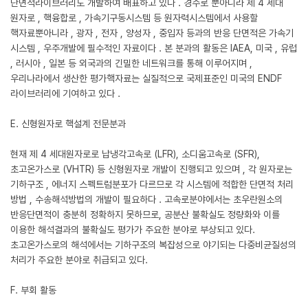
단면적라이브러리도 개발하여 배표하고 있다 . 경수로 뿐아니라 제 4 세대
원자로 , 핵융합로 , 가속기구동시스템 등 원자력시스템에서 사용할
핵자료뿐아니라 , 광자 , 전자 , 양성자 , 중입자 등과의 반응 단면적은 가속기
시스템 , 우주개발에 필수적인 자료이다 . 본 분과의 활동은 IAEA, 미국 , 유럽
, 러시아 , 일본 등 외국과의 긴밀한 네트워크를 통해 이루어지며 ,
우리나라에서 생산한 평가핵자료는 실질적으로 국제표준인 미국의 ENDF
라이브러리에 기여하고 있다 .
E. 신형원자로 핵설계 전문분과
현재 제 4 세대원자로로 납냉각고속로 (LFR), 소디움고속로 (SFR),
초고온가스로 (VHTR) 등 신형원자로 개발이 진행되고 있으며 , 각 원자로는
기하구조 , 에너지 스펙트럼분포가 다르므로 각 시스템에 적합한 단면적 처리
방법 , 수송해석방법의 개발이 필요하다 . 고속로분야에서는 초우란원소의
반응단면적이 충분히 정확하지 못하므로, 공분산 불확실도 정량화와 이를
이용한 해석결과의 불확실도 평가가 주요한 분야로 부상되고 있다.
초고온가스로의 해석에서는 기하구조의 복잡성으로 야기되는 다중비균질성의
처리가 주요한 분야로 취급되고 있다.
F. 부회 활동