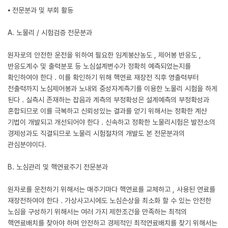
⦁ 전문분과 및 부회 활동
A. 노물리 / 시험검증 전문분과
원자로의 안전한 운전을 위하여 필요한 임계붕산농도 , 제어봉 반응도 ,
반응도계수 및 출력분포 등 노심설계변수가 정확히 예측되었는지를
확인하여야 한다 . 이를 확인하기 위해 핵연료 재장전 직후 영출력부터
전출력까지 노심제어봉과 노내외 중성자계측기를 이용한 노물리 시험을 하게
된다 . 실측시 존재하는 잡음과 계측의 부정확성은 설계예측의 부정확성과
혼합되므로 이를 극복하고 신뢰성있는 결과를 얻기 위해서는 정확한 계산
기법이 개발되고 개선되어야 한다 . 신속하고 정확한 노물리시험은 발전소의
경제성과도 직결되므로 노물리 시험절차의 개발도 본 전문분과의
관심분야이다.
B. 노심관리 및 핵연료주기 전문분과
원자로를 운전하기 위해서는 매주기마다 핵연료를 교체하고 , 사용된 연료를
재장전하여야 한다 . 가상사고시에도 노심손상을 최소화 할 수 있는 안전한
노심을 구성하기 위해서는 여러 가지 제한조건을 만족하는 최적의
핵연료배치를 찾아야 하며 안전하고 경제적인 최적연료배치를 찾기 위해서는