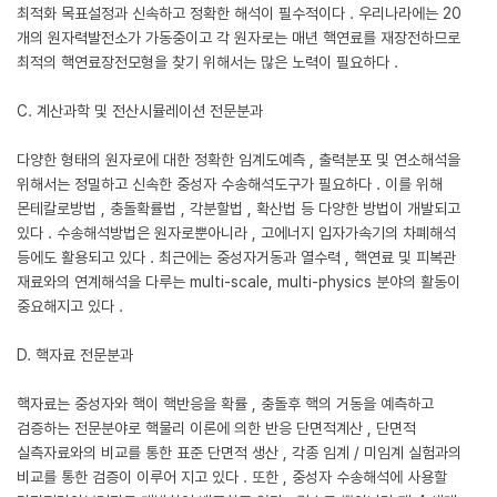
최적화 목표설정과 신속하고 정확한 해석이 필수적이다 . 우리나라에는 20
개의 원자력발전소가 가동중이고 각 원자로는 매년 핵연료를 재장전하므로
최적의 핵연료장전모형을 찾기 위해서는 많은 노력이 필요하다 .
C. 계산과학 및 전산시뮬레이션 전문분과
다양한 형태의 원자로에 대한 정확한 임계도예측 , 출력분포 및 연소해석을
위해서는 정밀하고 신속한 중성자 수송해석도구가 필요하다 . 이를 위해
몬테칼로방법 , 충돌확률법 , 각분할법 , 확산법 등 다양한 방법이 개발되고
있다 . 수송해석방법은 원자로뿐아니라 , 고에너지 입자가속기의 차폐해석
등에도 활용되고 있다 . 최근에는 중성자거동과 열수력 , 핵연료 및 피복관
재료와의 연계해석을 다루는 multi-scale, multi-physics 분야의 활동이
중요해지고 있다 .
D. 핵자료 전문분과
핵자료는 중성자와 핵이 핵반응을 확률 , 충돌후 핵의 거동을 예측하고
검증하는 전문분야로 핵물리 이론에 의한 반응 단면적계산 , 단면적
실측자료와의 비교를 통한 표준 단면적 생산 , 각종 임계 / 미임계 실험과의
비교를 통한 검증이 이루어 지고 있다 . 또한 , 중성자 수송해석에 사용할