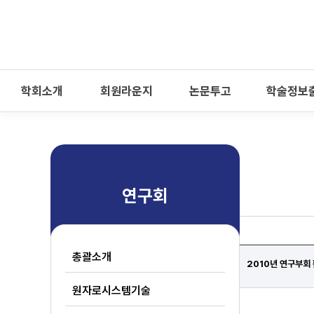
-->
모바일 메뉴 열기
학회소개
회원라운지
논문투고
학술정보
연구회
총괄소개
2010년 연구부회
원자로시스템기술