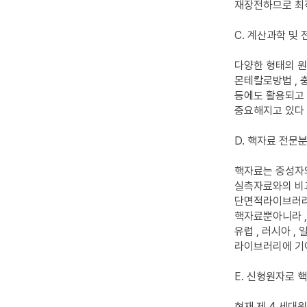
재장전하므로 최
C. 계산과학 및
다양한 형태의 원
몬테칼로방법 , 
등에도 활용되고 있
중요해지고 있다 
D. 핵자료 전문
핵자료는 중성자와
실측자료와의 비교
단면적라이브러리도
핵자료뿐아니라 , 
유럽 , 러시아 
라이브러리에 기여
E. 신형원자로 
현재 제 4 세대원