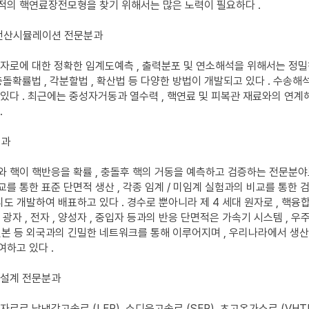
적의 핵연료장전모형을 찾기 위해서는 많은 노력이 필요하다 .
 전산시뮬레이션 전문분과
자로에 대한 정확한 임계도예측 , 출력분포 및 연소해석을 위해서는 정밀
충돌확률법 , 각분할법 , 확산법 등 다양한 방법이 개발되고 있다 . 수
다 . 최근에는 중성자거동과 열수력 , 핵연료 및 피복관 재료와의 연계해석을 다루
.
분과
 핵이 핵반응을 확률 , 충돌후 핵의 거동을 예측하고 검증하는 전문분야
를 통한 표준 단면적 생산 , 각종 임계 / 미임계 실험과의 비교를 통한 검
 개발하여 배표하고 있다 . 경수로 뿐아니라 제 4 세대 원자로 , 핵
광자 , 전자 , 양성자 , 중입자 등과의 반응 단면적은 가속기 시스템 , 우주
, 일본 등 외국과의 긴밀한 네트워크를 통해 이루어지며 , 우리나라에서 
하고 있다 .
핵설계 전문분과
자로로 납냉각고속로 (LFR), 소디움고속로 (SFR), 초고온가스로 (VH