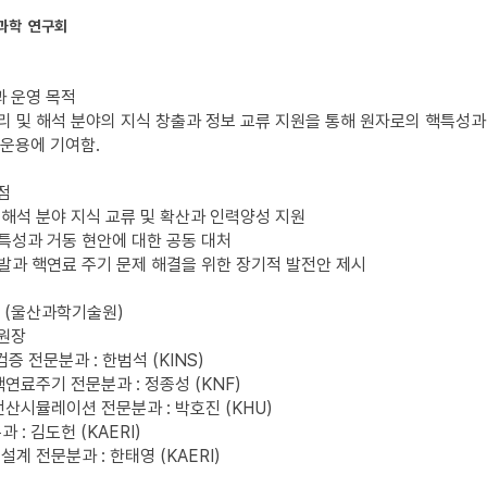
과학 연구회
과 운영 목적
물리 및 해석 분야의 지식 창출과 정보 교류 지원을 통해 원자로의 핵특성
운용에 기여함.
점
및 해석 분야 지식 교류 및 확산과 인력양성 지원
핵특성과 거동 현안에 대한 공동 대처
개발과 핵연료 주기 문제 해결을 위한 장기적 발전안 제시
중 (울산과학기술원)
위원장
검증 전문분과 : 한범석 (KINS)
핵연료주기 전문분과 : 정종성 (KNF)
전산시뮬레이션 전문분과 : 박호진 (KHU)
 : 김도헌 (KAERI)
설계 전문분과 : 한태영 (KAERI)