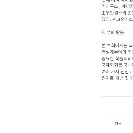
기하구조 , 에너
초우란원소의 반
있다. 초고온가
F. 부회 활동
본 부회에서는 국
핵설계분야의 가장
중요한 학술회의인
국제학회를 국내에
여러 가지 전산코
원자로 개념 및
다음