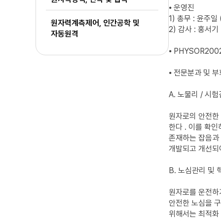
⦁ 운영진
1) 총무 : 윤주일 
원자력계측제어, 인간공학 및
2) 감사 : 홍서기 
자동원격
⦁ PHYSOR200
⦁ 전문분과 및 부
A. 노물리 / 시
원자로의 안전한 
한다 . 이를 확
존재하는 잡음과
개발되고 개선되
B. 노심관리 및
원자로를 운전하기
안전한 노심을 
위해서는 최적화 