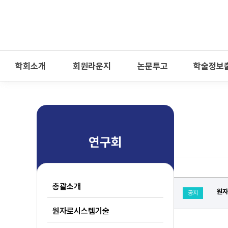
-->
모바일 메뉴 열기
학회소개
회원라운지
논문투고
학술정보
연구회
총괄소개
원자
공지
원자로시스템기술