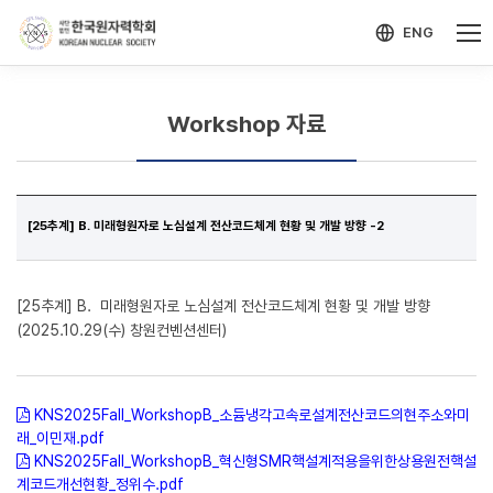
-->
모바일 메뉴 열기
ENG
Workshop 자료
[25추계] B. 미래형원자로 노심설계 전산코드체계 현황 및 개발 방향 -2
[25추계] B. 미래형원자로 노심설계 전산코드체계 현황 및 개발 방향
(2025.10.29(수) 창원컨벤션센터)
KNS2025Fall_WorkshopB_소듐냉각고속로설계전산코드의현주소와미
래_이민재.pdf
KNS2025Fall_WorkshopB_혁신형SMR핵설계적용을위한상용원전핵설
계코드개선현황_정위수.pdf