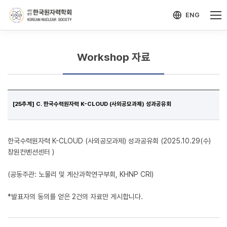
-->
모바일 메뉴 열기
ENG
Workshop 자료
[25추계] C. 한국수력원자력 K-CLOUD (사외공모과제) 성과공유회
한국수력원자력 K-CLOUD (사외공모과제) 성과공유회 (2025.10.29(수)
창원컨벤션센터 )
(공동주관: 노물리 및 계산과학연구부회, KHNP CRI)
*발표자의 동의를 얻은 2건의 자료만 게시합니다.