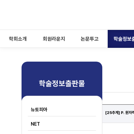
-->
모바일 메뉴 열기
학회소개
회원라운지
논문투고
학술정보
학술정보출판물
뉴토피아
[25추계] P. 원
NET