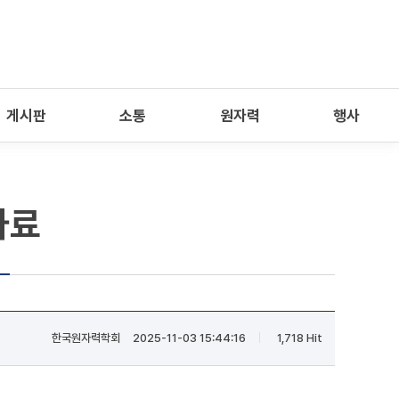
게시판
소통
원자력
행사
자료
한국원자력학회
2025-11-03 15:44:16
1,718 Hit
|
|