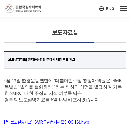
-->
모바일 메뉴 열기
ENG
보도자료실
[보도설명자료] 환경운동연합 주장에 대한 팩트 체크
6
월
13
일 환경운동연합이
‘
더불어민주당 황정아 의원은
’SMR
특별법
‘
발의를 철회하라
!’
라는 제하의 성명을 발표하며 거론
한
SMR
에 대한 주장의 사실 여부를 담은
첨부의 보도설명자료를 6월 18일 배포하였습니다.
(보도설명자료)_SMR특별법지지(25_06_18).hwp