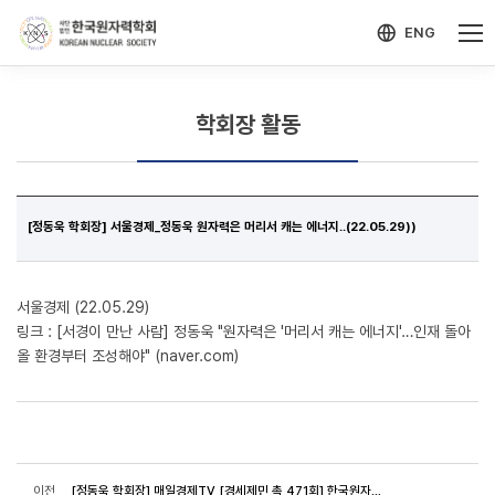
-->
모바일 메뉴 열기
ENG
학회장 활동
[정동욱 학회장] 서울경제_정동욱 원자력은 머리서 캐는 에너지..(22.05.29))
서울경제 (22.05.29)
링크 :
[서경이 만난 사람] 정동욱 "원자력은 '머리서 캐는 에너지'…인재 돌아
올 환경부터 조성해야" (naver.com)
이전
[정동욱 학회장] 매일경제TV_[경세제민 촉 471회] 한국원자력학회 정동욱 회장한국 원전산업이 가야 할 길은?