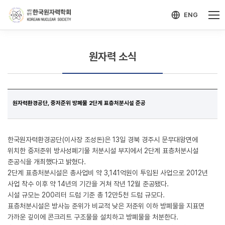
-->
모바일 메뉴 열기
ENG
원자력 소식
원자력환경공단, 중저준위 방폐물 2단계 표층처분시설 준공
한국원자력환경공단(이사장 조성돈)은 13일 경북 경주시 문무대왕면에
위치한 중저준위 방사성폐기물 처분시설 부지에서 2단계 표층처분시설
준공식을 개최했다고 밝혔다.
2단계 표층처분시설은 총사업비 약 3,141억원이 투입된 사업으로 2012년
사업 착수 이후 약 14년의 기간을 거쳐 작년 12월 준공됐다.
시설 규모는 200리터 드럼 기준 총 12만5천 드럼 규모다.
표층처분시설은 방사능 준위가 비교적 낮은 저준위 이하 방폐물을 지표면
가까운 깊이에 콘크리트 구조물을 설치하고 방폐물을 처분한다.