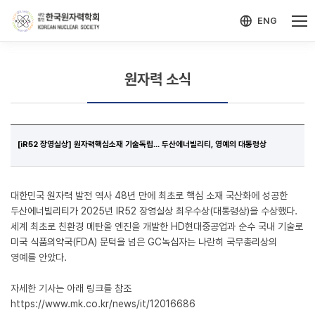
-->
모바일 메뉴 열기
ENG
원자력 소식
[iR52 장영실상] 원자력핵심소재 기술독립... 두산에너빌리티, 영예의 대통령상
대한민국 원자력 발전 역사 48년 만에 최초로 핵심 소재 국산화에 성공한
두산에너빌리티가 2025년 IR52 장영실상 최우수상(대통령상)을 수상했다.
세계 최초로 친환경 메탄올 엔진을 개발한 HD현대중공업과 순수 국내 기술로
미국 식품의약국(FDA) 문턱을 넘은 GC녹십자는 나란히 국무총리상의
영예를 안았다.
자세한 기사는 아래 링크를 참조
https://www.mk.co.kr/news/it/12016686