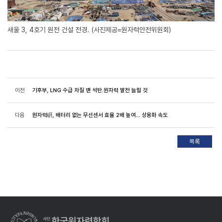
새울 3, 4호기 원전 건설 전경. (사진제공=원자력안전위원회)
이전
기후부, LNG 수급 차질 땐 석탄.원자력 발전 늘릴 것
다음
원자력硏, 배터리 없는 무선센서 효율 2배 높여... 상용화 속도