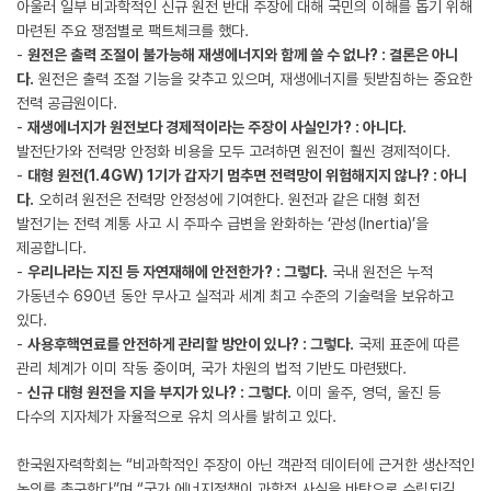
아울러 일부 비과학적인 신규 원전 반대 주장에 대해 국민의 이해를 돕기 위해
마련된 주요 쟁점별로 팩트체크를 했다.
-
원전은 출력 조절이 불가능해 재생에너지와 함께 쓸 수 없나? : 결론은 아니
다.
원전은 출력 조절 기능을 갖추고 있으며, 재생에너지를 뒷받침하는 중요한
전력 공급원이다.
-
재생에너지가 원전보다 경제적이라는 주장이 사실인가? : 아니다.
발전단가와 전력망 안정화 비용을 모두 고려하면 원전이 훨씬 경제적이다.
-
대형 원전(1.4GW) 1기가 갑자기 멈추면 전력망이 위험해지지 않나? : 아니
다.
오히려 원전은 전력망 안정성에 기여한다. 원전과 같은 대형 회전
발전기는 전력 계통 사고 시 주파수 급변을 완화하는 ‘관성(Inertia)’을
제공합니다.
-
우리나라는 지진 등 자연재해에 안전한가? : 그렇다.
국내 원전은 누적
가동년수 690년 동안 무사고 실적과 세계 최고 수준의 기술력을 보유하고
있다.
-
사용후핵연료를 안전하게 관리할 방안이 있나? : 그렇다.
국제 표준에 따른
관리 체계가 이미 작동 중이며, 국가 차원의 법적 기반도 마련됐다.
-
신규 대형 원전을 지을 부지가 있나? : 그렇다.
이미 울주, 영덕, 울진 등
다수의 지자체가 자율적으로 유치 의사를 밝히고 있다.
한국원자력학회는 “비과학적인 주장이 아닌 객관적 데이터에 근거한 생산적인
논의를 촉구한다”며 “국가 에너지정책이 과학적 사실을 바탕으로 수립되길