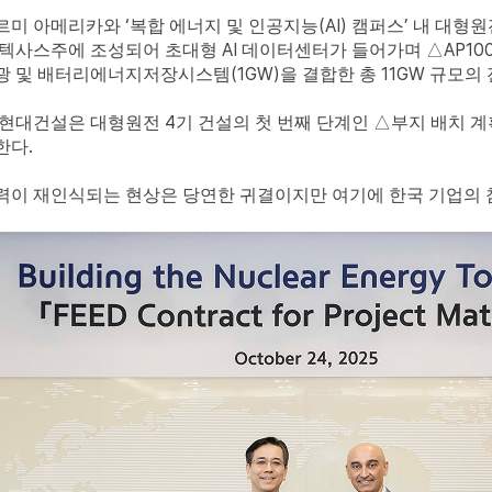
‘
(AI)
’
르미 아메리카와
복합 에너지 및 인공지능
캠퍼스
내 대형
AI
AP10
 텍사스주에 조성되어 초대형
데이터센터가 들어가며
△
(1GW)
11GW
광 및 배터리에너지저장시스템
을 결합한 총
규모의
4
 현대건설은 대형원전
기 건설의 첫 번째 단계인
△
부지 배치 계
.
한다
력이 재인식되는 현상은 당연한 귀결이지만 여기에 한국 기업의 