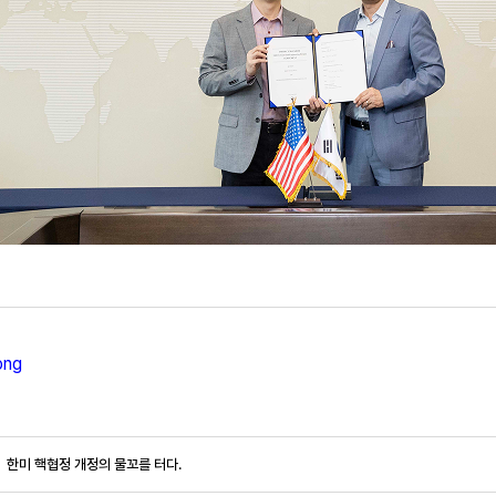
ng
한미 핵협정 개정의 물꼬를 터다.