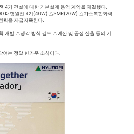
4
.
원전
기 건설에 대한 기본설계 용역 계약을 체결했다
00
4
(4GW)
SMR(2GW)
대형원전
기
△
△
가스복합화력
.
 전력을 자급자족한다
획 개발
△
냉각 방식 검토
△
예산 및 공정 산출 등의 기
.
참여는 정말 반가운 소식이다