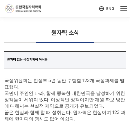
-->
모바일 메뉴 열기
ENG
원자력 소식
원자력 없는 국정계획에 아쉬움
5
123
국정위원회는 현정부
년 동안 수행할
개 국정과제를 발
.
표했다
,
국민이 주인인 나라
함께 행복한 대한민국을 달성하기 위한
.
정책들이 세워져 있다
이상적인 정책이지만 재원 확보 방안
.
에 대해서는 현실적 제약으로 공개가 유보되었다
.
123
꿈은 현실과 함께 할 때 성취된다
원자력은 현실이며
과
.
제에 한마디의 명시도 없어 아쉽다