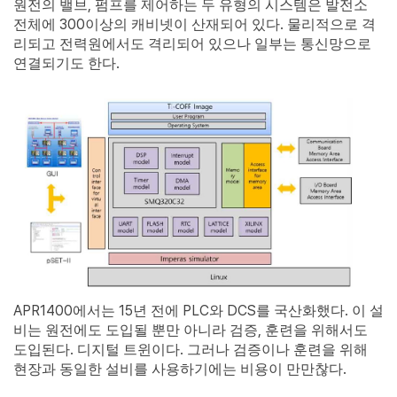
,
원전의 밸브
펌프를 제어하는 두 유형의 시스템은 발전소
300
.
전체에
이상의 캐비넷이 산재되어 있다
물리적으로 격
리되고 전력원에서도 격리되어 있으나 일부는 통신망으로
.
연결되기도 한다
APR1400
15
PLC
DCS
.
에서는
년 전에
와
를 국산화했다
이 설
,
비는 원전에도 도입될 뿐만 아니라 검증
훈련을 위해서도
.
.
도입된다
디지털 트윈이다
그러나 검증이나 훈련을 위해
.
현장과 동일한 설비를 사용하기에는 비용이 만만찮다