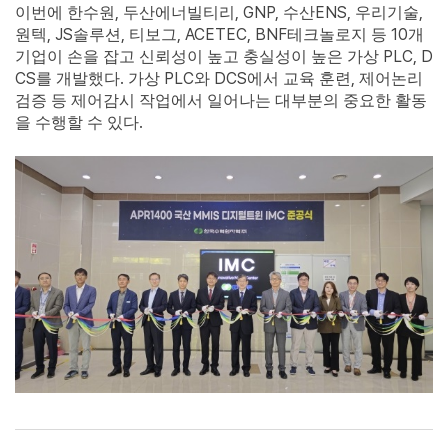
,
, GNP,
ENS,
,
이번에 한수원
두산에너빌티리
수산
우리기술
, JS
,
, ACETEC, BNF
10
원텍
솔루션
티보그
테크놀로지 등
개
PLC, D
기업이 손을 잡고 신뢰성이 높고 충실성이 높은 가상
CS
.
PLC
DCS
,
를 개발했다
가상
와
에서 교육 훈련
제어논리
검증 등 제어감시 작업에서 일어나는 대부분의 중요한 활동
.
을 수행할 수 있다