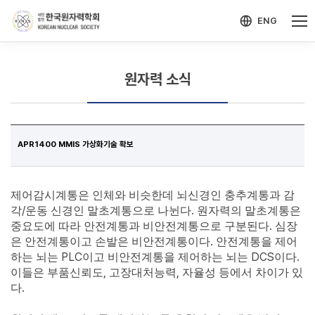
-->
모바일 메뉴 열기
ENG
원자력 소식
APR1400 MMIS 가상화기술 확보
제어감시계통은 인체와 비슷한데 뇌신경인 충추계통과 감
/
.
각
운동 신경인 말초계통으로 나뉜다
원자력의 말초계통은
.
중요도에 따라 안전계통과 비안전계통으로 구분된다
심장
.
은 안전계통이고 손발은 비안전계통이다
안전계통을 제어
PLC
DCS
.
하는 뇌는
이고 비안전계통을 제어하는 뇌는
이다
,
,
이들은 부품신뢰도
고장대처능력
자율성 등에서 차이가 있
.
다