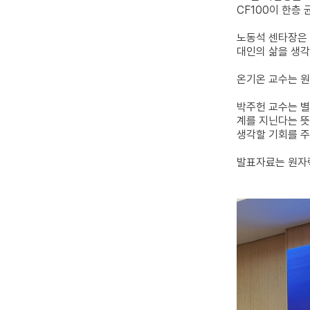
CF100이 한층
노동석 센타장은 
대인의 삶을 생각
온기온 교수는 원
박주헌 교수는 별
계를 지닌다는 뜻
생각할 기회를 주
발표자료는 원자