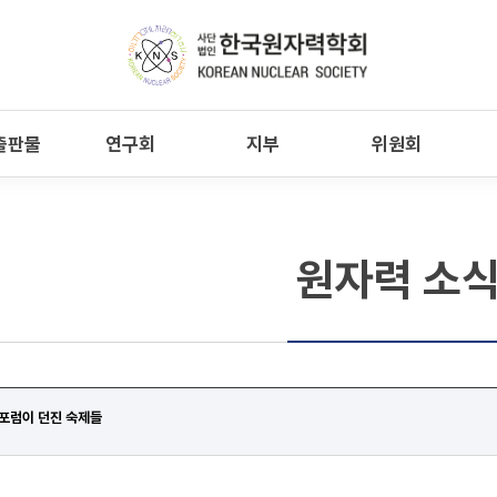
출판물
연구회
지부
위원회
원자력 소
포럼이 던진 숙제들