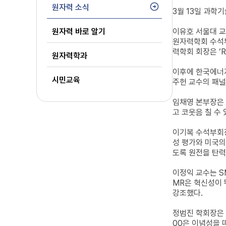
원자력 소식
3월 13일 과학
원자력 바로 알기
이유호 서울대 교
원자력학회 수석부
력학회 회장은 ‘R
원자력학과
이후에 한국에너
시민교육
주헌 교수의 패널
임채영 본부장은
고 코웃음 칠 수
이기복 수석부회
성 평가와 미국의
도록 원전을 탄력
이정익 교수는 S
MR은 혁신성이 
강조했다.
정범진 학회장은 
00은 이념성을 