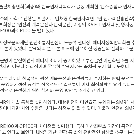
기술단체총연회(과총)와 한국원자력학회가 공동 개최한 ‘탄소중립과 원자력
수의 사회로 진행된 포럼에서 임채영 한국원자력연구원 원자력진흥전략본부
회장은 ‘원전의 계속운전과 탄력운전’, 이정익 KAIST 원자력 및 양자공학
E100과 CF100’을 발표했다.
지정보문화재단 원전소통지원센터 노동석 센타장, 에너지정책합리화를 추
토론이 있었다. 발표와 패널 토론 이후에 참석하신 청중들의 질의와 주문
 문명이 발전하면서 에너지 소비가 증가하였고 부산물인 이산화탄소를 저
 있지만 이보다 논리적이며 깔끔한 발표자료는 좀처럼 보기 힘들 듯하다.
장은 너무나 한국적인 원전 계속운전과 운전원들이 주저하는 탄력 운전을
 운영허가갱신 요건을 산술적으로 겹쳐놓아 이제 최적화할 필요가 있다는
적으로 운전하기 위한 설계와 운영 방안을 소개하고 있다.
MR의 개발 동향을 설명하였다. 대형원전의 대안으로 도입되는 SMR에서 
뛰어나지만 사업 수완은 낮다는 심정도 읽을 수 있다. 아울려 안전한 S
RE100과 CF100의 차이점을 설명했다. 특히 이산화탄소 저감이 목적
띠고 있다고 보있다. UN은 가난, 건강 등 삶의 전반적인 향상을 추구하는 