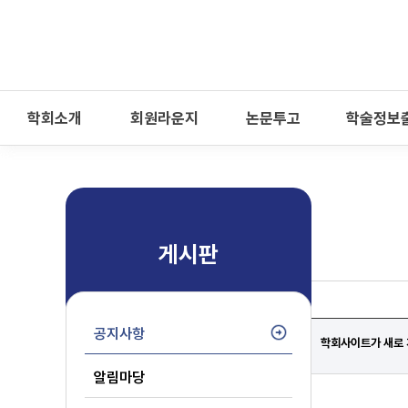
-->
모바일 메뉴 열기
학회소개
회원라운지
논문투고
학술정보
게시판
공지사항
학회사이트가 새로
알림마당