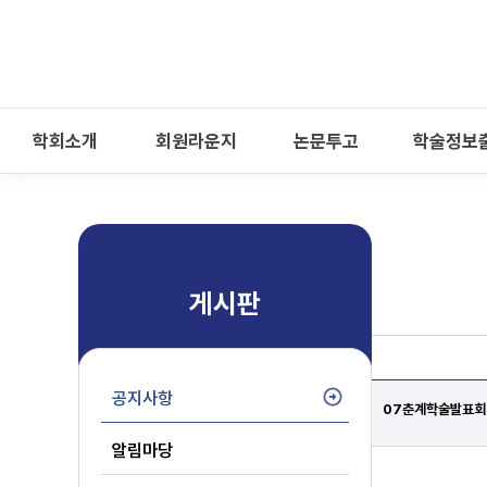
-->
모바일 메뉴 열기
학회소개
회원라운지
논문투고
학술정보
게시판
공지사항
07춘계학술발표회
알림마당