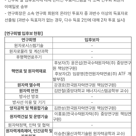
- 연구회 별 입후보자에 대해 온라인 투표시스템을 각 소속 연구회 회원의
이메일로 송부
- 연구회장은 소속 연구회 회원의 온라인 투표자 중 과반수 이상의 득표자로
선출됨 (과반수 득표자가 없는 경우, 다수 득표 2인에 대해 2차 투표 실시)
[연구회별 입후보 현황]
연구회명
입후보자
원자로시스템기술
-
원자로물리 및 계산과학
-
후행핵연료주기
-
후보자(1) 윤은섭(한국수력원자력(주) 중앙연구
원 책임연구원)
핵연료 및 원자력재료
후보자(2) 임광영(한전원자력연료(주) ATF 개
발부장)
원자력 열수력
강경호(한국원자력연구원 책임연구원)
원자력 안전
김만철(중앙대학교 에너지시스템공학부 교수)
방사선 방호
-
방사선 이용 및 기기
-
양자공학 및 핵융합기술
김한성(한국원자력연구원 책임연구원)
이홍표(한국수력원자력(주) 중앙연구원 책임연
원자력건설 및 운영기술
구원)
원자력정책, 인력 및 협력
-
원자력계측제어, 인간공학 및
이승준(울산과학기술원 원자력공학과 교수)