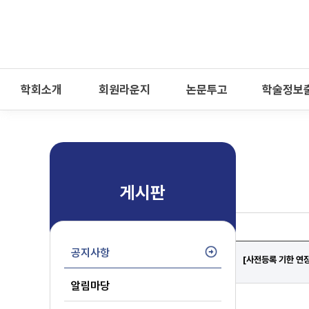
-->
모바일 메뉴 열기
학회소개
회원라운지
논문투고
학술정보
게시판
공지사항
[사전등록 기한 연장
알림마당