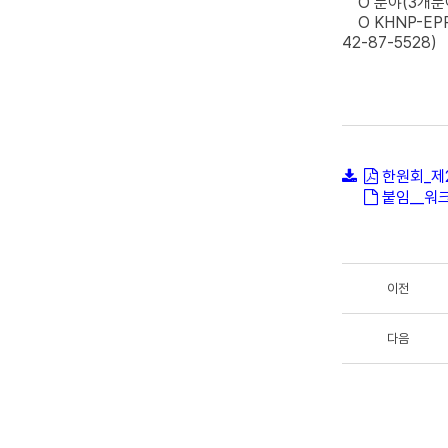
O 분야(3개분야): 
O KHNP-EPRI
42-87-5528)
한원회_제2
붙임__워
이전
다음