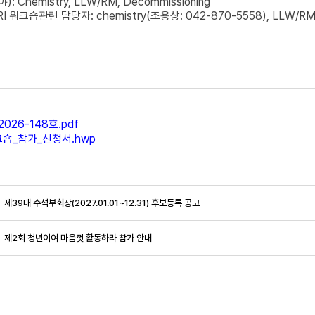
Chemistry, LLW/RM, Decommissioning
 워크숍관련 담당자: chemistry(조용상: 042-870-5558), LLW/RM(홍
026-148호.pdf
크숍_참가_신청서.hwp
제39대 수석부회장(2027.01.01~12.31) 후보등록 공고
제2회 청년이여 마음껏 활동하라 참가 안내