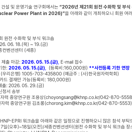
력 건설 및 운영기술 연구회에서는
“2026년 제21회 원전 수화학 및 부식 워크
uclear Power Plant in 2026)”
을 아래와 같이 개최하오니 회원 여
1회 원전 수화학 및 부식 워크숍
6. 06. 18.(목) ~ 19.(금)
세종컨벤션센터 (세종)
 제출 마감:
2026. 05. 15.(금)
,
E-mail 접수
기한:
2026. 05. 15.(금)
,
(등록비:160,000원)
**사전등록 기한 연장
리은행) 1005-703-435800 (예금주 : (사)한국원자력학회)
 결재만 가능(등록비: 180,000원)
 2026. 05. 29.(금)
가신청서 송부
 중앙연구원 조용상(choyongsang@khnp.co.kr/042-870-5558
 중앙연구원 김초롱(chorong.kim@khnp.co.kr/042-870-5553)
HNP-EPRI 워크숍을 아래와 같은 일정으로 진행하오니 많은 참석 부탁
17일(오후)~18일(오전)/세종컨벤션센터(원전 수화학 및 부식 워크숍 장