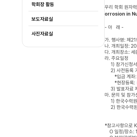
학회장 활동
우리 학회 원자
orrosion in N
보도자료실
- 아 래 -
사진자료실
가. 행사명: 제2
나. 개최일정: 202
다. 개최장소: 
라. 주요일정
1) 참가신청서
2) 사전등록 
*입금 계좌: (우
*현장등록: 카드
3) 발표자료 제출:
마. 문의 및 참
1) 한국수력원자력
2) 한국수력원자력
*참고사항으로 K
O 일정/장소: 