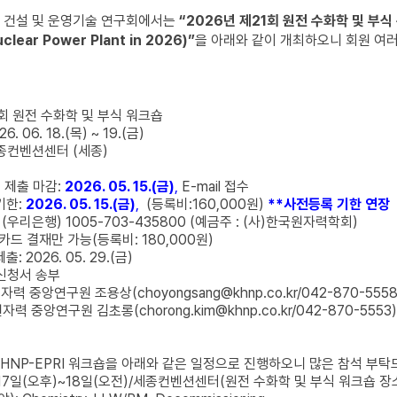
력 건설 및 운영기술 연구회에서는
“2026년 제21회 원전 수화학 및 부식 워크
uclear Power Plant in 2026)”
을 아래와 같이 개최하오니 회원 여
1회 원전 수화학 및 부식 워크숍
6. 06. 18.(목) ~ 19.(금)
세종컨벤션센터 (세종)
 제출 마감:
2026. 05. 15.(금)
,
E-mail 접수
기한:
2026. 05. 15.(금)
,
(등록비:160,000원)
**사전등록 기한 연장
리은행) 1005-703-435800 (예금주 : (사)한국원자력학회)
 결재만 가능(등록비: 180,000원)
 2026. 05. 29.(금)
가신청서 송부
 중앙연구원 조용상(choyongsang@khnp.co.kr/042-870-5558
 중앙연구원 김초롱(chorong.kim@khnp.co.kr/042-870-5553)
HNP-EPRI 워크숍을 아래와 같은 일정으로 진행하오니 많은 참석 부탁
17일(오후)~18일(오전)/세종컨벤션센터(원전 수화학 및 부식 워크숍 장