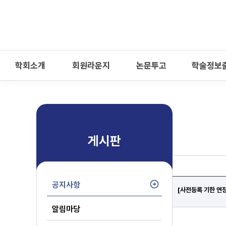
-->
모바일 메뉴 열기
학회소개
회원라운지
논문투고
학술정보
게시판
공지사항
[사전등록 기한 연장
알림마당