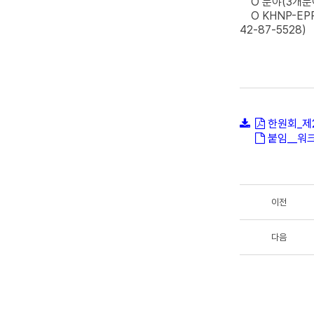
O 분야(3개분야): 
O KHNP-EPRI
42-87-5528)
한원회_제2
붙임__워
이전
다음