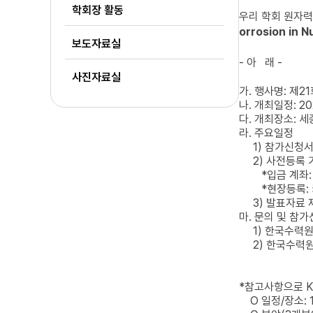
학회장 활동
우리 학회 원자
orrosion in N
보도자료실
- 아 래 -
사진자료실
가. 행사명: 제2
나. 개최일정: 202
다. 개최장소: 
라. 주요일정
1) 참가신청서
2) 사전등록 
*입금 계좌: (우
*현장등록: 카드
3) 발표자료 제출:
마. 문의 및 참
1) 한국수력원자력
2) 한국수력원자력
*참고사항으로 K
O 일정/장소: 