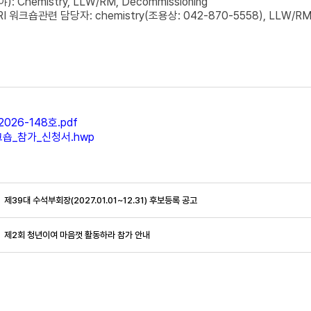
Chemistry, LLW/RM, Decommissioning
 워크숍관련 담당자: chemistry(조용상: 042-870-5558), LLW/RM(홍
026-148호.pdf
크숍_참가_신청서.hwp
제39대 수석부회장(2027.01.01~12.31) 후보등록 공고
제2회 청년이여 마음껏 활동하라 참가 안내