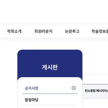
-->
모바일 메뉴 열기
학회소개
회원라운지
논문투고
학술정보
게시판
공지사항
탄소중립 에너지믹스
알림마당