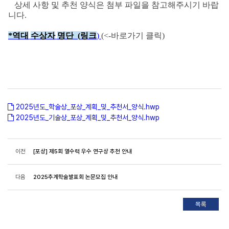
상세 사항 및 추천 양식은 첨부 파일을 참고해주시기 바랍
니다.
*
역대
수상자
명단 (
링크
)
(<-바로가기 클릭)
2025년도_학술상_포상_계획_및_추천서_양식.hwp
2025년도_기술상_포상_계획_및_추천서_양식.hwp
이전
[포상] 제5회 열수력 우수 연구상 추천 안내
다음
2025추계학술발표회 논문모집 안내