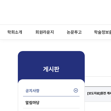
-->
모바일 메뉴 열기
학회소개
회원라운지
논문투고
학술정보
게시판
공지사항
[보도자료]원전 계
알림마당