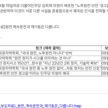
월 15일자로 더불어민주당 김희재 의원이 배포한 “노후원전 안전 ‘경고음’ 
관련하여 이것이 서로 다른 사실을 혼용함으로서 왜곡된 인식을 전파할 
자료]원전 계속운전과 재기동은 다릅니다.
>
링크 (제목 클릭)
국원자력학회, "국내 원전, 노후원전 아니다" 반박
09
자력학회 "원전 정지가 사고를 의미하는 것 아냐"
09
전 정지사고 150건?…한수원 "지난 22년간 2회 정지, 기술력 확보"
09
국원자력학회 “국내 원전 중 노후 원전 없어…자동 정지는 안전 신호”
09
노후원전 안전 경고음’이라는 민주당 의원의 왜곡
09
_보도자료)_원전_계속운전과_재기동은_다릅니다.hwp