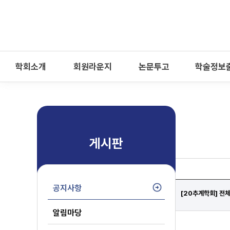
-->
모바일 메뉴 열기
학회소개
회원라운지
논문투고
학술정보
게시판
공지사항
[20추계학회] 전
알림마당