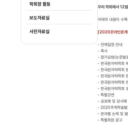
학회장 활동
우리 학회에서 12
월
보도자료실
아래의 내용이 수록
사진자료실
[2020온라인춘
- 전체일정 안내
- 축사
- 참가요령(논문발
- 한국원자력학회 
- 한국원자력학회 
- 한국원자력학회 
- 한국원자력학회
- 한국원자력학회 
- 특별강연
- 공로패 및 감사패
- 2020추계학술
- 분과별 논제 및 
- 특별회원 광고