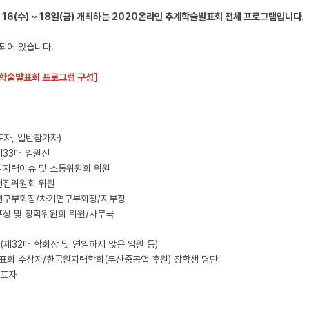
 16
(
수
) ~ 18
일
(
금
)
개최하는 2020온라인 추계학술발표회
전체 프로그램입니다
.
되어 있습니다.
계학술발표회
프로그램 구성]
표자, 일반참가자)
제33대 임원진
원자력이슈 및 소통위원회 위원
편집위원회 위원
 연구부회장/차기연구부회장/지부장
포상 및 장학위원회 위원/사무국
 (제32대 학회장 및 연임하지 않은 임원 등)
발표회 수상자/한국원자력학회(두산중공업 후원) 장학생 명단
발표자