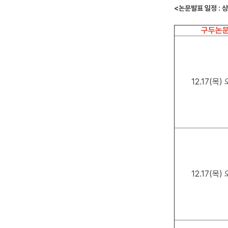
<논문발표 일정 : 
구두논
12.17(목)
12.17(목)