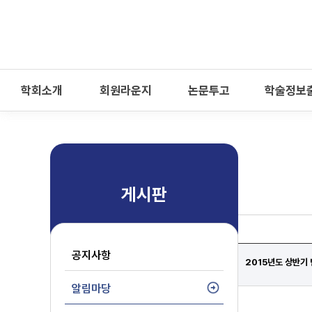
-->
모바일 메뉴 열기
학회소개
회원라운지
논문투고
학술정보
게시판
공지사항
2015년도 상반기
알림마당