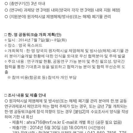
○ (총연구기간) 3년 이내
○ (연구비) 과제당 연 3억원 내외(양국이 각각 연 3억원 내외 지원 예정)
○ (지원분야) 원자력시설 제염해체/방사성(또는 해체) 폐기물 관리
□ 한․영 공동워크숍 개최 계획(안)
○ 일시 : 2014년 7월 7일(월)～8일(화)
○ 장소 : 영국 옥스퍼드
○ 개최목적 : 한·영 양국의 원자력시설 제염해체 및 방사성(해체) 폐기물 관
리 분야기술개발 현황에 대한 인식을 토대로 우선 협력분야 및 주제 발굴
○ 주요 내용 : 연구개발 현황, 공동연구 가능 분야 및 추진 필요성, 양국간
협력을 통한 기대효과 등을 발표하고 협력가능 분야 및 협력 우선순위 도
출
※ 참여 비용(항공료 등) 참석자 개인 부담
□ 조사 내용 및 제출 안내
○ 원자력시설 제염해체 및 방사성(또는 해체) 폐기물 관리 분야의 한․영 공동
연구과제로서 제안코자 하는 협력 주제가 있는 경우, 또는 금년 7월 개최되는
한·영 공동워크숍에 참석 의향이 있는 경우 [붙임2]의 수요조사서 양식을 작성
하여 기한 내 회신
- 제출처 :
ahra716@nrf.re.kr
E-mail로 개별 회신 (공문 필요 없음)
- 제출기한 : 2014년 5월 30일 (금) 18:00까지 (시간엄수)