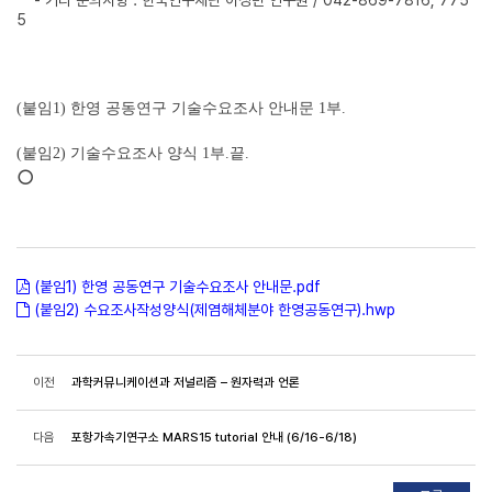
- 기타 문의사항 : 한국연구재단 이정민 연구원 / 042-869-7816, 775
5
(붙임1) 한영 공동연구 기술수요조사 안내문 1부.
(붙임2) 기술수요조사 양식 1부.끝.
○
(붙임1) 한영 공동연구 기술수요조사 안내문.pdf
(붙임2) 수요조사작성양식(제염해체분야 한영공동연구).hwp
이전
과학커뮤니케이션과 저널리즘 – 원자력과 언론
다음
포항가속기연구소 MARS15 tutorial 안내 (6/16-6/18)